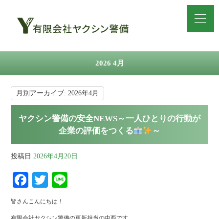
2026 4月
月別アーカイブ:
2026年4月
ヤクシン警備の安全NEWS～一人ひとりの行動が
企業の評価をつくる
～
投稿日
2026年4月20日
Fa
T
Li
ce
wi
ne
皆さんこんにちは！
bo
tte
有限会社ヤクシン警備の更新担当の中西です。