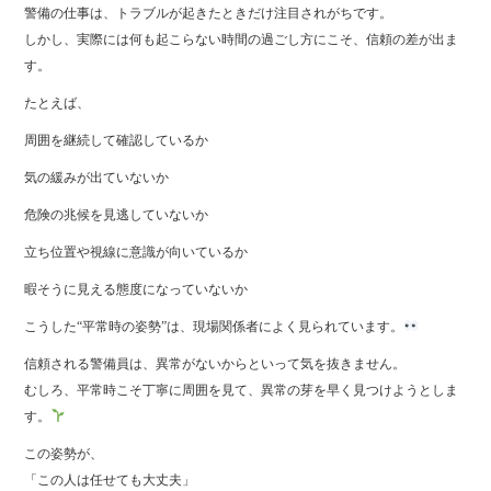
警備の仕事は、トラブルが起きたときだけ注目されがちです。
しかし、実際には何も起こらない時間の過ごし方にこそ、信頼の差が出ま
す。
たとえば、
周囲を継続して確認しているか
気の緩みが出ていないか
危険の兆候を見逃していないか
立ち位置や視線に意識が向いているか
暇そうに見える態度になっていないか
こうした“平常時の姿勢”は、現場関係者によく見られています。
信頼される警備員は、異常がないからといって気を抜きません。
むしろ、平常時こそ丁寧に周囲を見て、異常の芽を早く見つけようとしま
す。
この姿勢が、
「この人は任せても大丈夫」