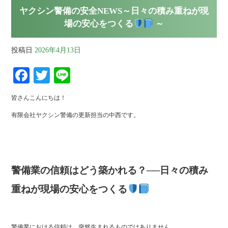
ヤクシン警備の安全NEWS～日々の積み重ねが現
場の安心をつくる
～
投稿日
2026年4月13日
Fa
T
Li
ce
wi
ne
皆さんこんにちは！
bo
tte
有限会社ヤクシン警備の更新担当の中西です。
ok
r
警備業の信頼はどう築かれる？──日々の積み
重ねが現場の安心をつくる
警備業における信頼は、突然生まれるものではありません。