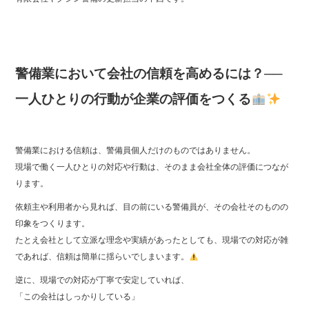
ok
r
警備業において会社の信頼を高めるには？──
一人ひとりの行動が企業の評価をつくる
警備業における信頼は、警備員個人だけのものではありません。
現場で働く一人ひとりの対応や行動は、そのまま会社全体の評価につなが
ります。
依頼主や利用者から見れば、目の前にいる警備員が、その会社そのものの
印象をつくります。
たとえ会社として立派な理念や実績があったとしても、現場での対応が雑
であれば、信頼は簡単に揺らいでしまいます。
逆に、現場での対応が丁寧で安定していれば、
「この会社はしっかりしている」