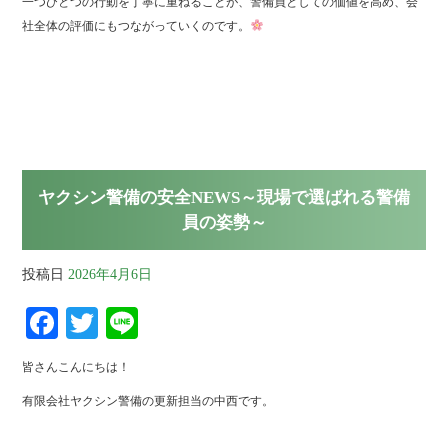
一つひとつの行動を丁寧に重ねることが、警備員としての価値を高め、会
社全体の評価にもつながっていくのです。
ヤクシン警備の安全NEWS～現場で選ばれる警備
員の姿勢～
投稿日
2026年4月6日
Fa
T
Li
ce
wi
ne
皆さんこんにちは！
bo
tte
有限会社ヤクシン警備の更新担当の中西です。
ok
r