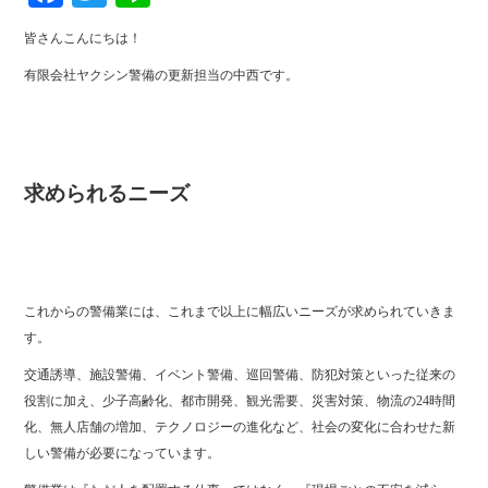
ce
wi
ne
皆さんこんにちは！
bo
tte
有限会社ヤクシン警備の更新担当の中西です。
ok
r
求められるニーズ
これからの警備業には、これまで以上に幅広いニーズが求められていきま
す。
交通誘導、施設警備、イベント警備、巡回警備、防犯対策といった従来の
役割に加え、少子高齢化、都市開発、観光需要、災害対策、物流の24時間
化、無人店舗の増加、テクノロジーの進化など、社会の変化に合わせた新
しい警備が必要になっています。