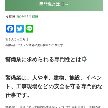
専門性とは
～
投稿日
2026年7月15日
Fa
T
Li
ce
wi
ne
皆さんこんにちは！
bo
tte
有限会社ヤクシン警備の更新担当の中西です。
ok
r
警備業に求められる専門性とは
警備業は、人や車、建物、施設、イベン
ト、工事現場などの安全を守る専門的な
仕事です。
警備員は、現場に立って案内や誘導を行うだけではありません。周囲の状