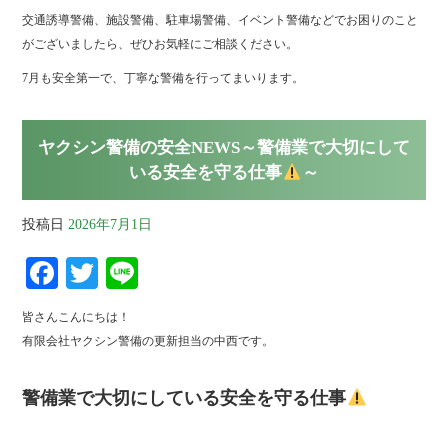
交通誘導警備、施設警備、駐車場警備、イベント警備などでお困りのこと
がございましたら、ぜひお気軽にご相談ください。
7月も安全第一で、丁寧な警備を行ってまいります。
ヤクシン警備の安全NEWS～警備業で大切にして
いる安全を守る仕事
～
投稿日
2026年7月1日
Fa
T
Li
ce
wi
ne
皆さんこんにちは！
bo
tte
有限会社ヤクシン警備の更新担当の中西です。
ok
r
警備業で大切にしている安全を守る仕事