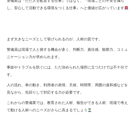
警備業は『ただ人を配置する仕事』ではなく、『現場ごとの不安を減ら
し、安心して活動できる環境をつくる仕事』へと価値が広がっています
まず大きなニーズとして挙げられるのが、人材の質です。
警備員は現場で人と接する機会が多く、判断力、責任感、観察力、コミュ
ニケーション力が求められます。
事故やトラブルを防ぐには、ただ決められた場所に立つだけでは不十分で
す。
人の流れ、車の動き、利用者の表情、天候、時間帯、周囲の違和感などを
見ながら、先回りして対応する力が必要です。
これからの警備業では、教育された人材、報告ができる人材、現場で考え
て動ける人材へのニーズがさらに高まるでしょう