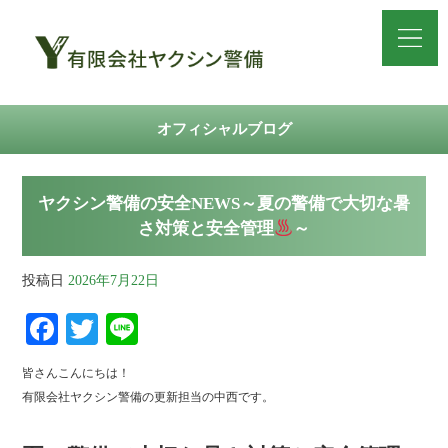
オフィシャルブログ
ヤクシン警備の安全NEWS～夏の警備で大切な暑
さ対策と安全管理
～
投稿日
2026年7月22日
Fa
T
Li
ce
wi
ne
皆さんこんにちは！
bo
tte
有限会社ヤクシン警備の更新担当の中西です。
ok
r