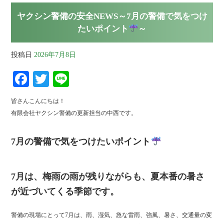
ヤクシン警備の安全NEWS～7月の警備で気をつけ
たいポイント
～
投稿日
2026年7月8日
Fa
T
Li
ce
wi
ne
皆さんこんにちは！
bo
tte
有限会社ヤクシン警備の更新担当の中西です。
ok
r
7月の警備で気をつけたいポイント
7月は、梅雨の雨が残りながらも、夏本番の暑さ
が近づいてくる季節です。
警備の現場にとって7月は、雨、湿気、急な雷雨、強風、暑さ、交通量の変