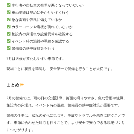
歩行者や自転車の視界が悪くなっていないか
車両誘導は早めに分かりやすく行う
急な雷雨や強風に備えているか
カラーコーンや看板が倒れていないか
施設内の床濡れや設備異常を確認する
イベント時の混雑や導線を確認する
警備員の熱中症対策を行う
7月は天候が変化しやすい季節です。
現場ごとに状況を確認し、安全第一で警備を行うことが大切です。
まとめ
7月の警備では、雨の日の交通誘導、路面の滑りやすさ、急な雷雨や強風、
施設内の床濡れ、イベント時の混雑、警備員の熱中症対策が重要です。
警備の仕事は、状況の変化に気づき、事故やトラブルを未然に防ぐことで
す。季節に合わせた対応を行うことで、より安全で安心できる現場づくり
につながります。