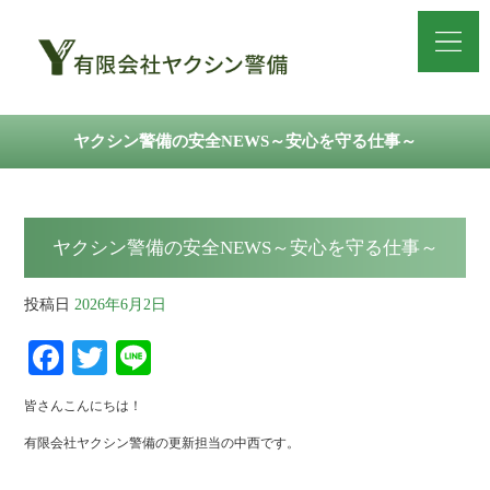
ヤクシン警備の安全NEWS～安心を守る仕事～
ヤクシン警備の安全NEWS～安心を守る仕事～
投稿日
2026年6月2日
Fa
T
Li
ce
wi
ne
皆さんこんにちは！
bo
tte
有限会社ヤクシン警備の更新担当の中西です。
ok
r