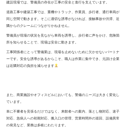
建設現場では、警備員の存在が工事の安全と進行を支えています。
道路工事や建築工事では、重機やトラック、作業員、歩行者、通行車両が
同じ空間で動きます。そこに適切な誘導がなければ、接触事故や渋滞、近
隣からのクレームにつながりかねません。
警備員が現場の状況を見ながら車両を誘導し、歩行者に声をかけ、危険箇
所を知らせることで、現場は安全に動きます。
工事関係者にとって警備業は、現場を止めないために欠かせないパートナ
ーです。安全な誘導があるからこそ、職人は作業に集中でき、元請け企業
は近隣対応の負担を減らせます
また、商業施設やオフィスビルにおいても、警備のニーズは大きく変化し
ています。
単に不審者を見張るだけではなく、来館者への案内、落とし物対応、迷子
対応、急病人への初期対応、搬入口の管理、営業時間外の巡回、設備異常
の発見など、業務は多岐にわたります。