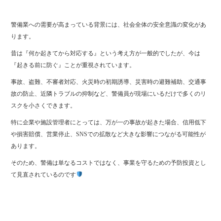
警備業への需要が高まっている背景には、社会全体の安全意識の変化があ
ります。
昔は『何か起きてから対応する』という考え方が一般的でしたが、今は
『起きる前に防ぐ』ことが重視されています。
事故、盗難、不審者対応、火災時の初期誘導、災害時の避難補助、交通事
故の防止、近隣トラブルの抑制など、警備員が現場にいるだけで多くのリ
スクを小さくできます。
特に企業や施設管理者にとっては、万が一の事故が起きた場合、信用低下
や損害賠償、営業停止、SNSでの拡散など大きな影響につながる可能性が
あります。
そのため、警備は単なるコストではなく、事業を守るための予防投資とし
て見直されているのです