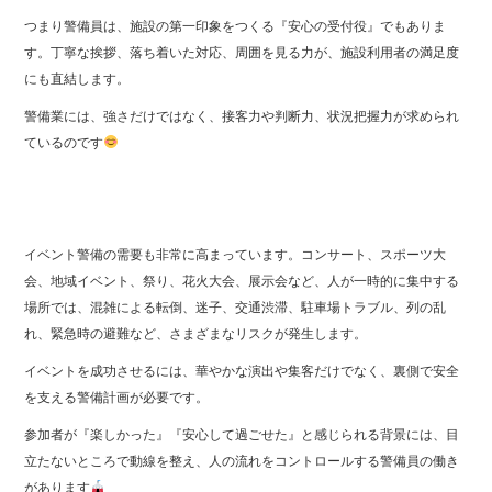
つまり警備員は、施設の第一印象をつくる『安心の受付役』でもありま
す。丁寧な挨拶、落ち着いた対応、周囲を見る力が、施設利用者の満足度
にも直結します。
警備業には、強さだけではなく、接客力や判断力、状況把握力が求められ
ているのです
イベント警備の需要も非常に高まっています。コンサート、スポーツ大
会、地域イベント、祭り、花火大会、展示会など、人が一時的に集中する
場所では、混雑による転倒、迷子、交通渋滞、駐車場トラブル、列の乱
れ、緊急時の避難など、さまざまなリスクが発生します。
イベントを成功させるには、華やかな演出や集客だけでなく、裏側で安全
を支える警備計画が必要です。
参加者が『楽しかった』『安心して過ごせた』と感じられる背景には、目
立たないところで動線を整え、人の流れをコントロールする警備員の働き
があります